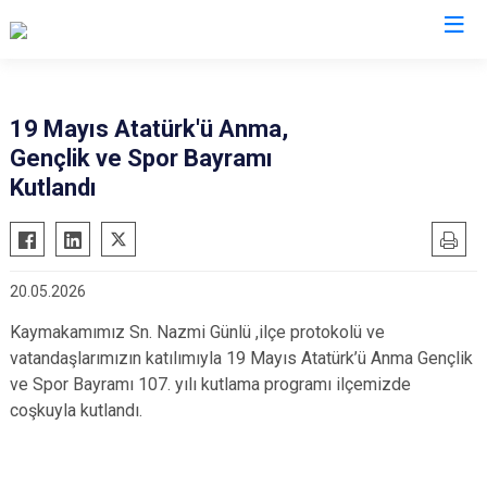
Tekirdağ
19 Mayıs Atatürk'ü Anma,
Gençlik ve Spor Bayramı
Çerkezköy
Saray
Kutlandı
Çorlu
Şarköy
Hayrabolu
Süleymanpaşa
Malkara
Ergene
20.05.2026
Marmaraereğlisi
Kapaklı
Kaymakamımız Sn. Nazmi Günlü ,ilçe protokolü ve
Muratlı
vatandaşlarımızın katılımıyla 19 Mayıs Atatürk’ü Anma Gençlik
ve Spor Bayramı 107. yılı kutlama programı ilçemizde
coşkuyla kutlandı.