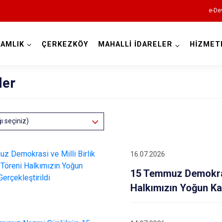
e-De
AMLIK
ÇERKEZKÖY
MAHALLİ İDARELER
HİZMET
Tekirdağ
ler
ğı seçiniz)
16.07.2026
Çerkezköy
15 Temmuz Demokrasi
Çorlu
Halkımızın Yoğun Kat
Hayrabolu
Malkara