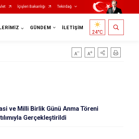
vlet
İçişleri Bakanlığı
Tekirdağ
LERİMİZ
GÜNDEM
İLETİŞİM
24
°C
Saray
 ve Milli Birlik Günü Anma Töreni
Şarköy
ılımıyla Gerçekleştirildi
Süleymanpaşa
Ergene