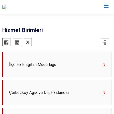
Tekirdağ
Hizmet Birimleri
Çerkezköy
Saray
Çorlu
Şarköy
Hayrabolu
Süleymanpaşa
Malkara
Ergene
İlçe Halk Eğitim Müdürlüğü
Marmaraereğlisi
Kapaklı
Muratlı
Çerkezköy Ağız ve Diş Hastanesi