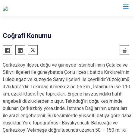
Tekirdağ
Coğrafi Konumu
Çerkezköy
Saray
Çorlu
Şarköy
Çerkezköy ilçesi, doğu ve güneyde İstanbul ilinin Çatalca ve
Hayrabolu
Süleymanpaşa
Silivri ilçeleri ile güneybatıda Çorlu ilçesi, batıda Kırklareli’nin
Malkara
Ergene
Lüleburgaz ve kuzeyde Saray ilçeleri ile çevrilidir.Yüzölçümü
Marmaraereğlisi
Kapaklı
326 km2 ‘dir. Tekirdağ il merkezine 56 km , İstanbul’a ise 110
km. uzaklıktadır. İlçe toprakları, Ergene havzasındaki hafif
Muratlı
engebeli düzlüklerden oluşur. Tekirdağ’ın doğu kesiminde
bulunan Çerkezköy yöresinde, Istranca Dağları’nın uzantıları
ile arazi engebelenir. Bu kesimlerde yükselti batıya göre daha
düşüktür. Yöre topografyası, Büyükyoncalı-Bahçeağıl ve
Çerkezköy-Velimeşe doğrultusunda uzanan 50 - 150 m, iki