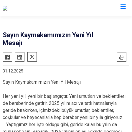
Tekirdağ
Sayın Kaymakamımızın Yeni Yıl
Mesajı
Çerkezköy
Saray
Çorlu
Şarköy
Hayrabolu
Süleymanpaşa
31.12.2025
Malkara
Ergene
Sayın Kaymakamımızın Yeni Yıl Mesajı
Marmaraereğlisi
Kapaklı
Muratlı
Her yeni yıl, yeni bir başlangıçtır. Yeni umutları ve beklentileri
de beraberinde getirir. 2025 yılını acı ve tatlı hatıralarıyla
geride bırakırken, içimizdeki büyük umutlar, beklentiler,
coşkular ve heyecanlarla hep beraber yeni bir yıla giriyoruz.
Yaptığımız her işte olduğu gibi, geride kalan bu yılın da
muhasebesini yaparak, 2026 yılının en iyi şekilde geçmesi